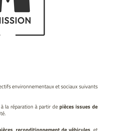
jectifs environnementaux et sociaux suivants
à la réparation à partir de
pièces issues de
té.
pièces
,
reconditionnement de véhicules
, et